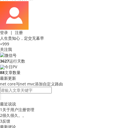
登录
|
注册
人生贵知心，定交无暮早
+999
关注我
3627
运行天数
今日PV
88
文章数量
最新更新
net core与net mvc添加自定义路由
最近说说
1
关于用户注册管理
2
很久很久。。
3
反馈
最新评论