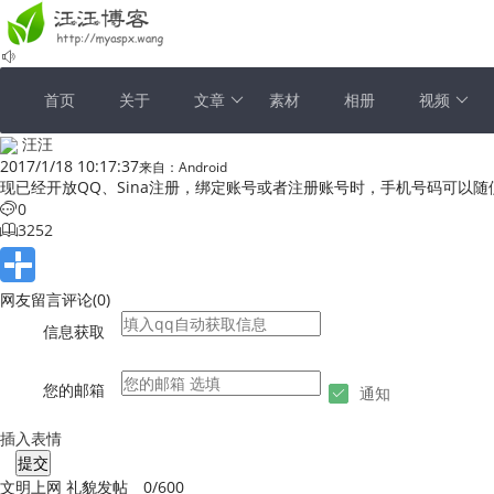
首页
关于
文章
素材
相册
视频
汪汪
2017/1/18 10:17:37
来自：Android
现已经开放QQ、Sina注册，绑定账号或者注册账号时，手机号码可
0
3252
网友留言评论
(
0
)
信息获取
您的邮箱
通知
插入表情
提交
文明上网 礼貌发帖
0/600