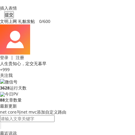
插入表情
提交
文明上网 礼貌发帖
0/600
登录
|
注册
人生贵知心，定交无暮早
+999
关注我
3628
运行天数
今日PV
88
文章数量
最新更新
net core与net mvc添加自定义路由
最近说说